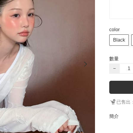
color
Black
數量
−
已售出：
簡介