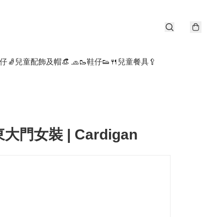
仔🧦
兒童配飾及帽👒 🧢
🥾鞋仔👟
🍴兒童餐具🥄
東大門女裝 | Cardigan