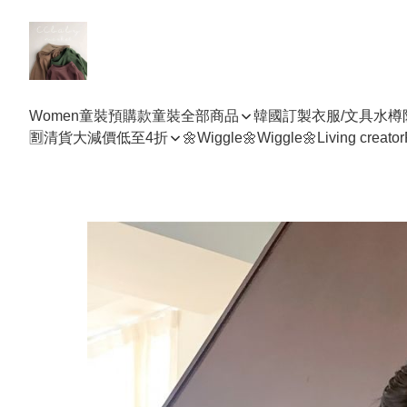
Women
童裝預購款
童裝全部商品
韓國訂製衣服/文具水樽
🈹清貨大減價低至4折
🌼Wiggle🌼Wiggle🌼
Living creator