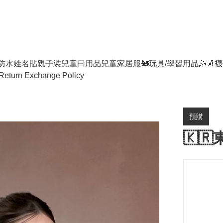
防水姓名貼
親子裝
兒童曰用品
兒童家居服
🚂玩具/學習用品🤹
🧦襪
Return Exchange Policy
預購
🇰🇷