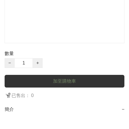
數量
−
+
加至購物車
已售出： 0
簡介
−