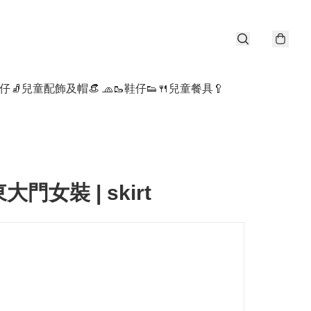
仔🧦
兒童配飾及帽👒 🧢
🥾鞋仔👟
🍴兒童餐具🥄
東大門女裝 | skirt