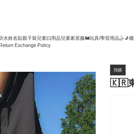
防水姓名貼
親子裝
兒童曰用品
兒童家居服
🚂玩具/學習用品🤹
🧦襪
Return Exchange Policy
預購
🇰🇷