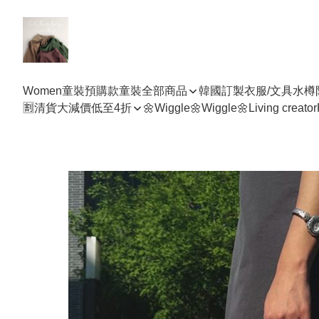
Women
童裝預購款
童裝全部商品
韓國訂製衣服/文具水樽
🈹清貨大減價低至4折
🌼Wiggle🌼Wiggle🌼
Living creator