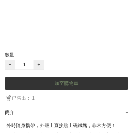
數量
−
+
加至購物車
已售出： 1
簡介
−
▫️外時隨身攜帶，外殼上直接貼上磁鐵塊，非常方便！
