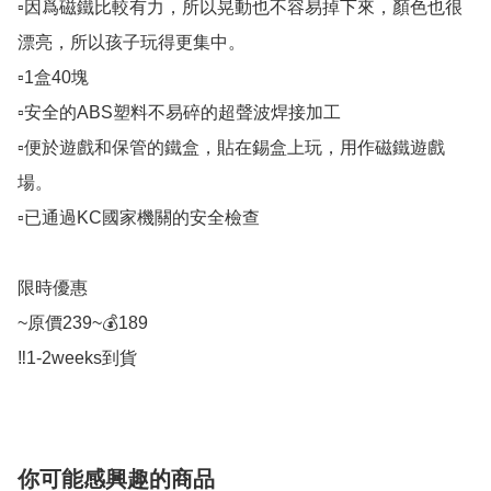
▫️因爲磁鐵比較有力，所以晃動也不容易掉下來，顏色也很
漂亮，所以孩子玩得更集中。

▫️1盒40塊

▫️安全的ABS塑料不易碎的超聲波焊接加工

▫️便於遊戲和保管的鐵盒，貼在錫盒上玩，用作磁鐵遊戲
場。

▫️已通過KC國家機關的安全檢查

限時優惠

~原價239~💰189

‼️1-2weeks到貨
你可能感興趣的商品