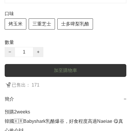
口味
烤玉米
三重芝士
士多啤梨乳酪
數量
−
+
加至購物車
已售出： 171
簡介
−
預購2weeks

韓國🇰🇷Babyshark乳酪爆谷，好食程度高過Naeiae 😋真
心推介🙌
