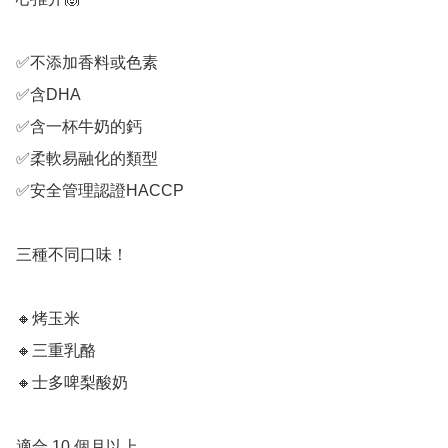
✅不添加香料或色素

✅含DHA 

✅含一杯牛奶的鈣

✅柔軟易融化的類型

✅安全管理認證HACCP

三種不同口味！

🔸烤玉米

🔸三重乳酪

🔸士多啤梨酸奶

適合 10 個月以上
