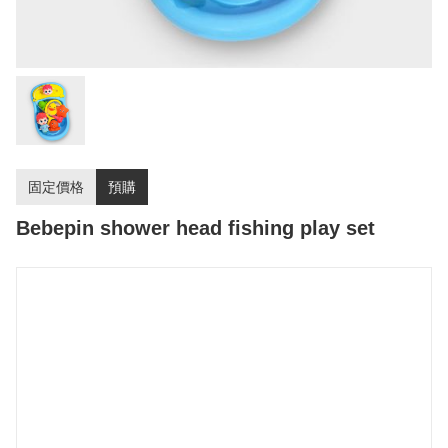
固定價格
預購
Bebepin shower head fishing play set