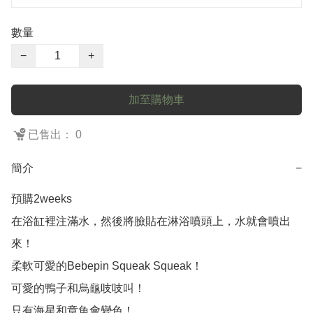
數量
−
+
加至購物車
已售出： 0
簡介
−
預購2weeks

在浴缸裡注滿水，然後將臉貼在淋浴噴頭上，水就會噴出
來！

柔軟可愛的Bebepin Squeak Squeak！

可愛的鴨子和烏龜吱吱叫！

只有海星和章魚會變色！
