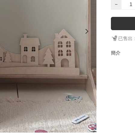
−
已售出：
簡介