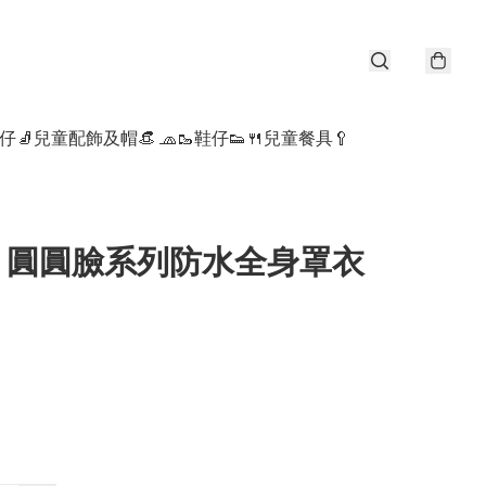
仔🧦
兒童配飾及帽👒 🧢
🥾鞋仔👟
🍴兒童餐具🥄
 | 圓圓臉系列防水全身罩衣