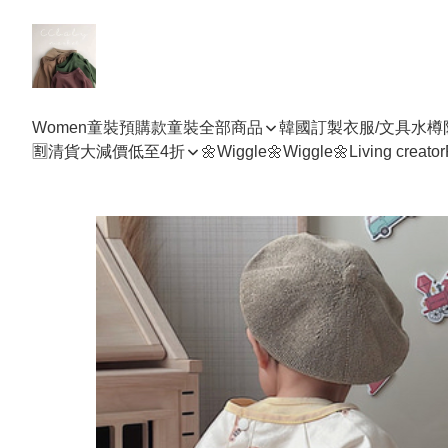
Women
童裝預購款
童裝全部商品
韓國訂製衣服/文具水樽
🈹清貨大減價低至4折
🌼Wiggle🌼Wiggle🌼
Living creator