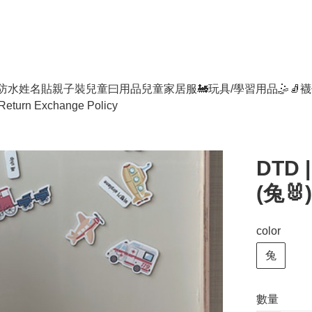
防水姓名貼
親子裝
兒童曰用品
兒童家居服
🚂玩具/學習用品🤹
🧦襪
Return Exchange Policy
DTD
(兔🐰)
color
兔
數量