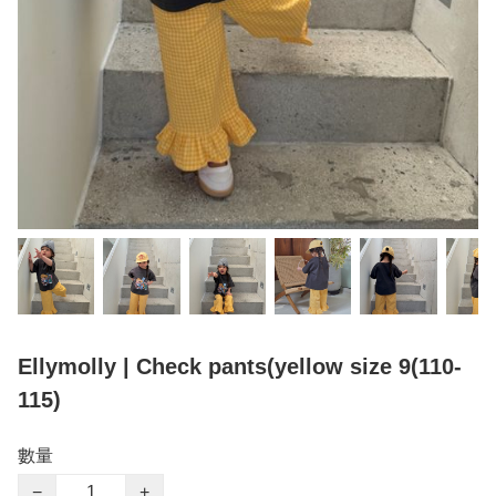
Ellymolly | Check pants(yellow size 9(110-
115)
數量
−
+