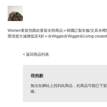
Women
童裝預購款
童裝全部商品
韓國訂製衣服/文具水樽
🈹清貨大減價低至4折
🌼Wiggle🌼Wiggle🌼
Living creator
< 返回商品列表
很抱歉
無法在網站上找到此商品，此商品可能已下架
確。