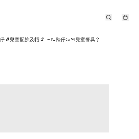
仔🧦
兒童配飾及帽👒 🧢
🥾鞋仔👟
🍴兒童餐具🥄