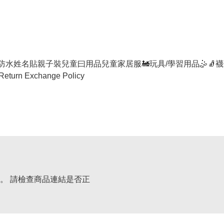
防水姓名貼
親子裝
兒童曰用品
兒童家居服
🚂玩具/學習用品🤹
🧦襪
Return Exchange Policy
。 請檢查商品連結是否正