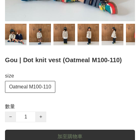
Gou | Dot knit vest (Oatmeal M100-110)
size
Oatmeal M100-110
數量
−
+
加至購物車