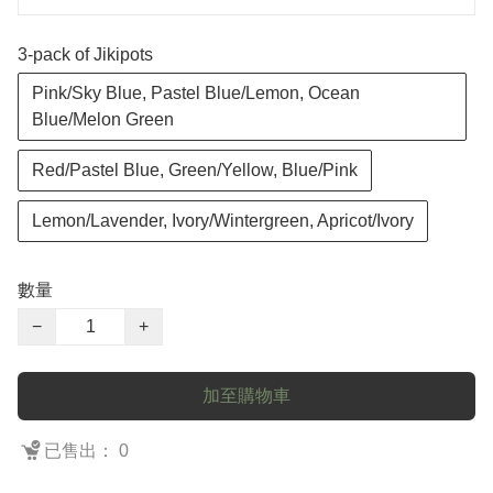
3-pack of Jikipots
Pink/Sky Blue, Pastel Blue/Lemon, Ocean
Blue/Melon Green
Red/Pastel Blue, Green/Yellow, Blue/Pink
Lemon/Lavender, Ivory/Wintergreen, Apricot/Ivory
數量
−
+
加至購物車
已售出： 0