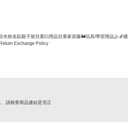
防水姓名貼
親子裝
兒童曰用品
兒童家居服
🚂玩具/學習用品🤹
🧦襪
Return Exchange Policy
。 請檢查商品連結是否正