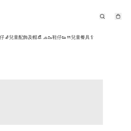
仔🧦
兒童配飾及帽👒 🧢
🥾鞋仔👟
🍴兒童餐具🥄