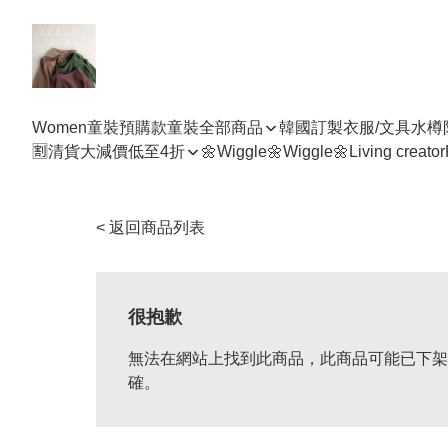
Women
童裝預購款
童裝全部商品
韓國訂製衣服/文具水樽
🈹清貨大減價低至4折
🌼Wiggle🌼Wiggle🌼
Living creator
< 返回商品列表
很抱歉
無法在網站上找到此商品，此商品可能已下架
確。