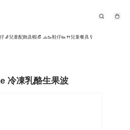
仔🧦
兒童配飾及帽👒 🧢
🥾鞋仔👟
🍴兒童餐具🥄
iae 冷凍乳酪生果波