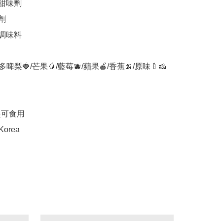
甜味劑



調味料

啤梨🍓/芒果🥭/藍莓🫐/蘋果🍎/香蕉🍌/原味🍼🧀

起可食用

Korea