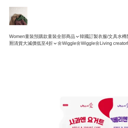
Women
童裝預購款
童裝全部商品
韓國訂製衣服/文具水樽
🈹清貨大減價低至4折
🌼Wiggle🌼Wiggle🌼
Living creator