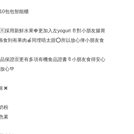
，10包包智能櫃

🇷採用新鮮水果🍓更加入左yogurt 🥛對小朋友腸胃
真係食到有果肉🍎同埋唔太甜⭕所以放心俾小朋友食
品保證🈴更有多項有機食品證書🔖小朋友食得安心
放心💚

 ❌

奶粉

色素
