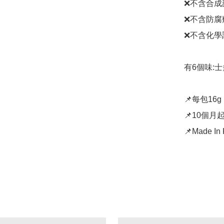
❌不含合成
❌不含防腐劑
❌不含化學
有6個味:士多
📌每包16g

📌10個月
📌Made In 