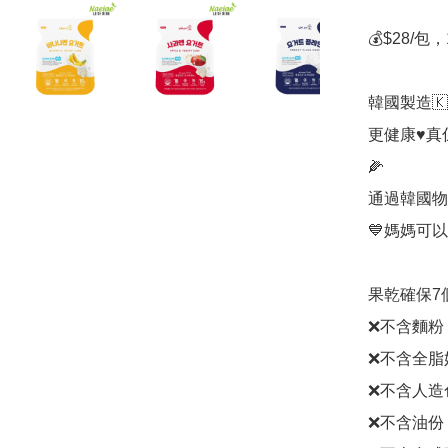
💰$28/包
韓國製造🇰
更健康♥️
🌽

通過韓國物
💙媽媽可以
果乾確保7個
❌不含麵粉

❌不含全脂
❌不含人造
❌不含油份
