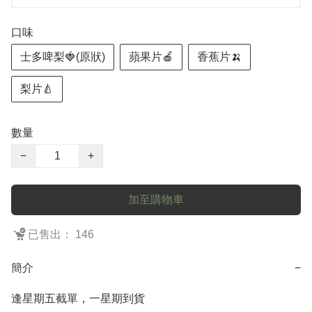
口味
士多啤梨🍓(原狀)
蘋果片🍎
香蕉片🍌
梨片🍐
數量
−
+
加至購物車
已售出： 146
簡介
−
逢星期五截單，一星期到貨
