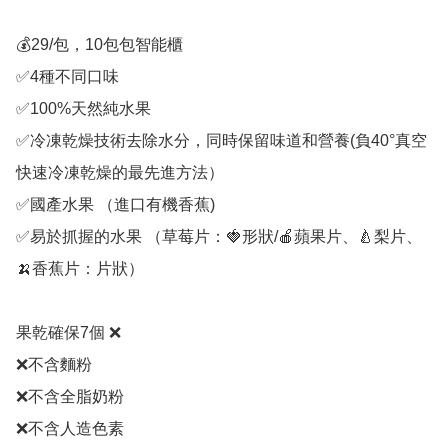
💰29/包，10包包智能櫃

✅4種不同口味

✅100%天然純水果

✅冷凍乾燥技術去除水分，同時保留味道和營養(負40°真空
快速冷凍乾燥的最先進方法）

✅國產水果 （進口有機香蕉)

✅易於抓握的水果 （草莓片：🍓形狀/🍎蘋果片、🍐梨片、
🍌香蕉片：片狀）

果乾確保7個 ❌

❌不含麵粉

❌不含全脂奶粉

❌不含人造色素
