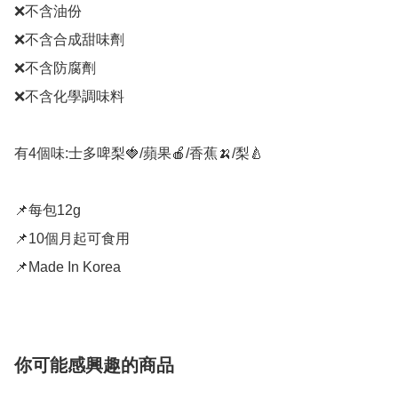
❌不含油份

❌不含合成甜味劑

❌不含防腐劑

❌不含化學調味料

有4個味:士多啤梨🍓/蘋果🍎/香蕉🍌/梨🍐

📌每包12g

📌10個月起可食用

📌Made In Korea
你可能感興趣的商品