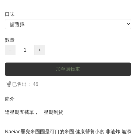
口味
數量
−
+
加至購物車
已售出： 46
簡介
−
逢星期五截單，一星期到貨

Naeiae嬰兒米圈圈是可口的米圈,健康營養小食,非油炸,無添