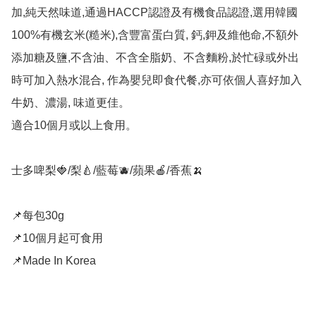
加,純天然味道,通過HACCP認證及有機食品認證,選用韓國
100%有機玄米(糙米),含豐富蛋白質, 鈣,鉀及維他命,不額外
添加糖及鹽,不含油、不含全脂奶、不含麵粉,於忙碌或外出
時可加入熱水混合, 作為嬰兒即食代餐,亦可依個人喜好加入
牛奶、濃湯, 味道更佳。

適合10個月或以上食用。

士多啤梨🍓/梨🍐/藍莓🫐/蘋果🍎/香蕉🍌

📌每包30g

📌10個月起可食用

📌Made In Korea