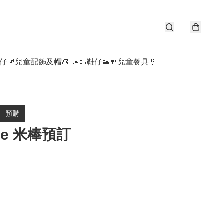
仔🧦
兒童配飾及帽👒 🧢
🥾鞋仔👟
🍴兒童餐具🥄
預購
iae 米棒預訂