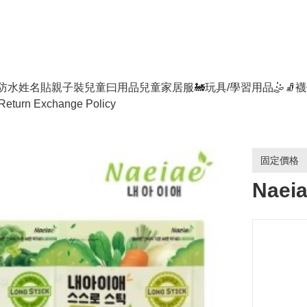
防水姓名貼
親子裝
兒童曰用品
兒童家居服
🚂玩具/學習用品🤹
🧦襪
Return Exchange Policy
固定價格
Nae