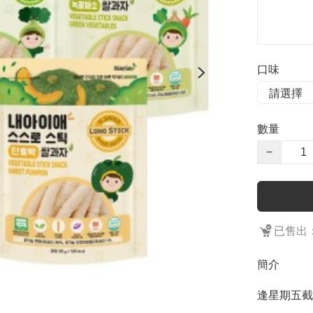
口味
數量
−
已售出：
簡介
逢星期五截