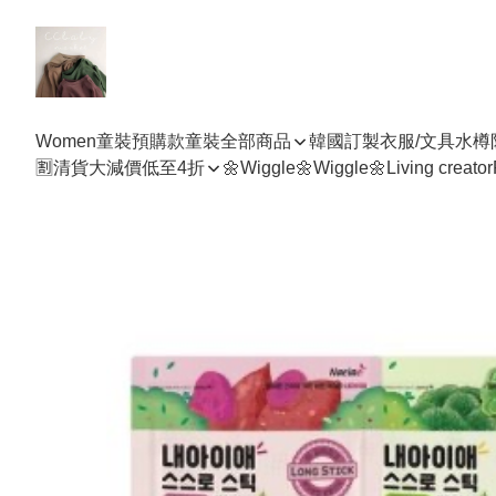
Women
童裝預購款
童裝全部商品
韓國訂製衣服/文具水樽
🈹清貨大減價低至4折
🌼Wiggle🌼Wiggle🌼
Living creator