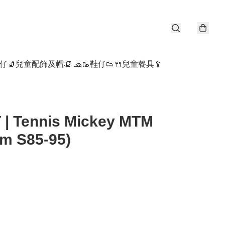
仔🧦
兒童配飾及帽👒 🧢
🥾鞋仔👟
🍴兒童餐具🥄
 | Tennis Mickey MTM
m S85-95)