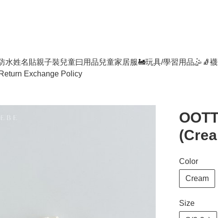
防水姓名貼
親子裝
兒童曰用品
兒童家居服
🚂玩具/學習用品🤹
🧦襪
Return Exchange Policy
OOTT
(Crea
Color
Cream
Size