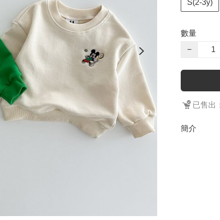
S(2-3y)
數量
−
已售出：
簡介