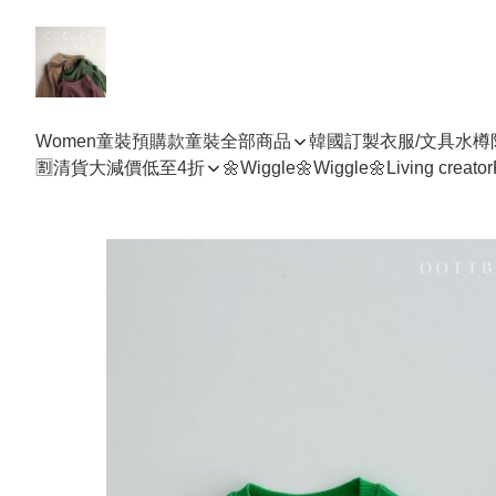
Women
童裝預購款
童裝全部商品
韓國訂製衣服/文具水樽
🈹清貨大減價低至4折
🌼Wiggle🌼Wiggle🌼
Living creator