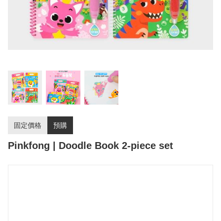
固定價格
預購
Pinkfong | Doodle Book 2-piece set