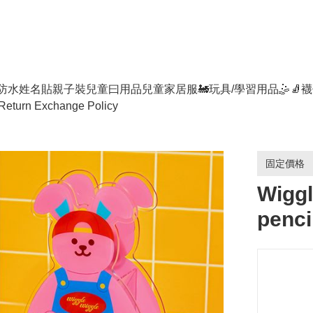
防水姓名貼
親子裝
兒童曰用品
兒童家居服
🚂玩具/學習用品🤹
🧦襪
Return Exchange Policy
固定價格
Wiggl
penci