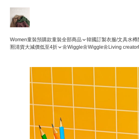
Women
童裝預購款
童裝全部商品
韓國訂製衣服/文具水樽
🈹清貨大減價低至4折
🌼Wiggle🌼Wiggle🌼
Living creator