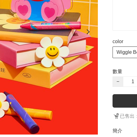
color
Wiggle B
數量
−
已售出：
簡介