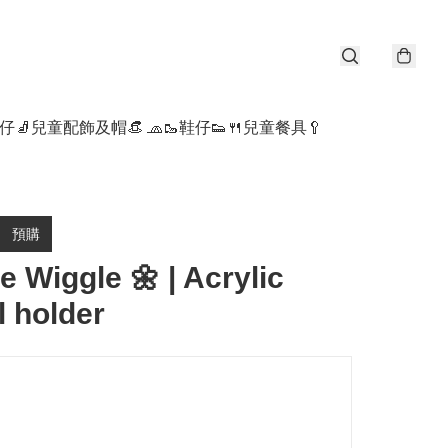
仔🧦
兒童配飾及帽👒 🧢
🥾鞋仔👟
🍴兒童餐具🥄
預購
e Wiggle 🌼 | Acrylic
l holder