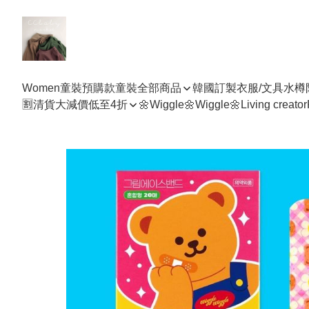
Women
童裝預購款
童裝全部商品
韓國訂製衣服/文具水樽
🈹清貨大減價低至4折
🌼Wiggle🌼Wiggle🌼
Living creator