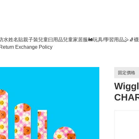
防水姓名貼
親子裝
兒童曰用品
兒童家居服
🚂玩具/學習用品🤹
🧦襪
Return Exchange Policy
固定價格
Wiggl
CHAR