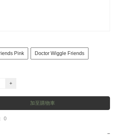
riends Pink
Doctor Wiggle Friends
+
加至購物車
 0
−