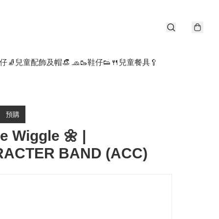
仔🧦
兒童配飾及帽👒 🧢
🥾鞋仔👟
🍴兒童餐具🥄
預購
e Wiggle 🌼 |
ACTER BAND (ACC)