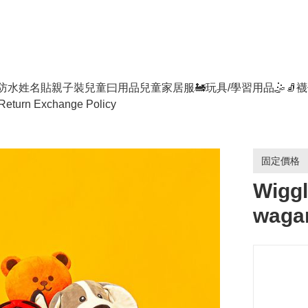
防水姓名貼
親子裝
兒童曰用品
兒童家居服
🚂玩具/學習用品🤹
🧦襪
Return Exchange Policy
固定價格
Wiggl
waga