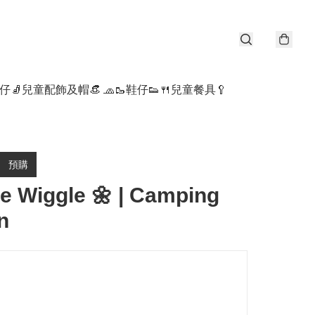
仔🧦
兒童配飾及帽👒 🧢
🥾鞋仔👟
🍴兒童餐具🥄
預購
e Wiggle 🌼 | Camping
n