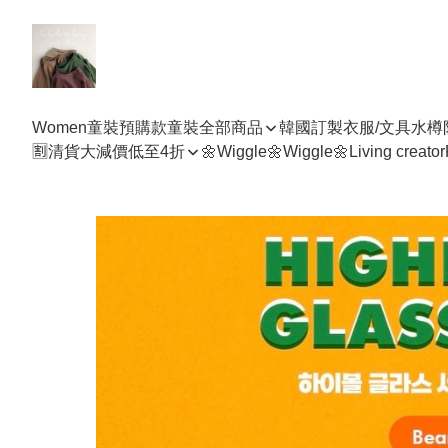
Women
童裝預購款
童裝全部商品
韓國訂製衣服/文具水樽
🈹清貨大減價低至4折
🌼Wiggle🌼Wiggle🌼
Living creator