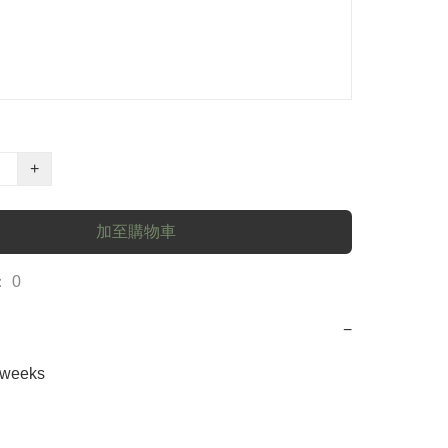
+
加至購物車
 0
−
2weeks