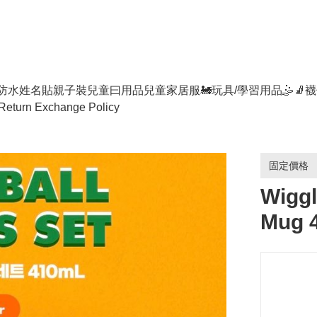
防水姓名貼
親子裝
兒童曰用品
兒童家居服
🚂玩具/學習用品🤹
🧦襪
Return Exchange Policy
固定價格
Wiggl
Mug 4