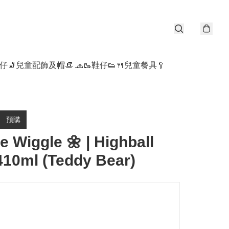
仔🧦
兒童配飾及帽👒 🧢
🥾鞋仔👟
🍴兒童餐具🥄
預購
e Wiggle 🌼 | Highball
10ml (Teddy Bear)