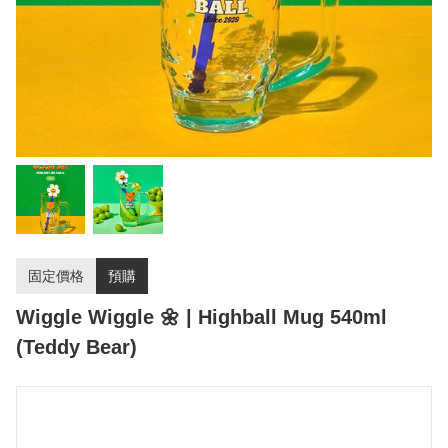
固定價格
預購
Wiggle Wiggle 🌼 | Highball Mug 540ml
(Teddy Bear)