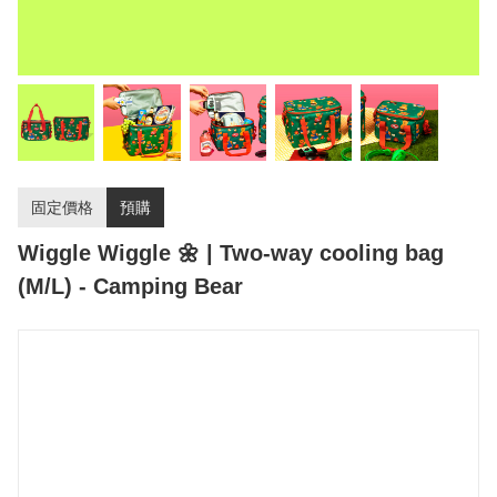
固定價格
預購
Wiggle Wiggle 🌼 | Two-way cooling bag
(M/L) - Camping Bear