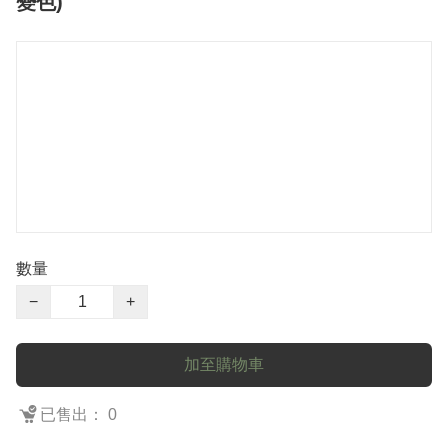
變色)
數量
−
+
加至購物車
已售出： 0