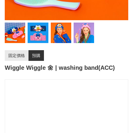
固定價格
預購
Wiggle Wiggle 🌼 | washing band(ACC)