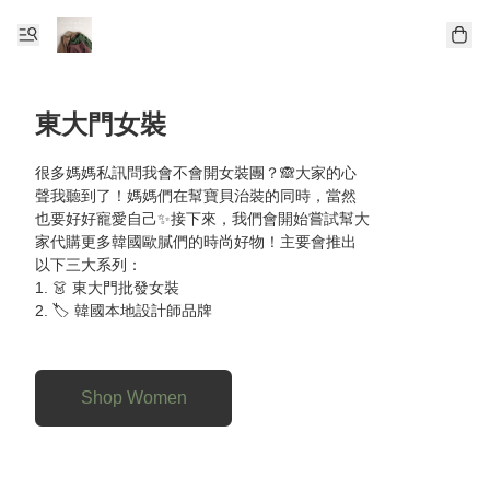
東大門女裝
很多媽媽私訊問我會不會開女裝團？🙈大家的心
聲我聽到了！媽媽們在幫寶貝治裝的同時，當然
也要好好寵愛自己✨接下來，我們會開始嘗試幫大
家代購更多韓國歐膩們的時尚好物！主要會推出
以下三大系列：

1. 👗 東大門批發女裝

2. 🏷️ 韓國本地設計師品牌

3. 💄 人氣美妝護膚品

幫大家代購香港超難買到的精緻小眾品牌及最紅
的保養彩妝！

Shop Women
 ✨特別限定：專屬許願池服務✨

除了群組裡上架的商品，我們還開放了**「全線傳
圖代購」**服務！
