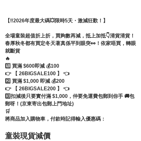
不管是你在 IG 看到的歐膩穿搭、網紅推薦的保養
品，還是任何想找的韓國商品，都非常歡迎直接 
Send 圖給我們！ 我們會竭盡全力幫你向韓國檔
【‼️2026年度最大碼💥限時5天・激減狂歡！】

口/官網尋寶、報價！
全場童裝超值折上折，買夠數再減，抵上加抵👇清貨清貨！
春厚秋冬都有買定冬天著真係平到眼突👀！依家唔買，轉眼
就斷貨

🔥

1️⃣ 買滿 $600即減 💰100 

👉 【 26BIGSALE100 】 👈

2️⃣ 買滿 $1,000 即減 💰200

👉 【 26BIGSALE200 】 👈

3️⃣扣減後只要實付滿 $1,000，仲要免運費包郵到你手 🚚包
郵呀！(京東寄出包郵上門地址)

🛒

童裝現貨減價