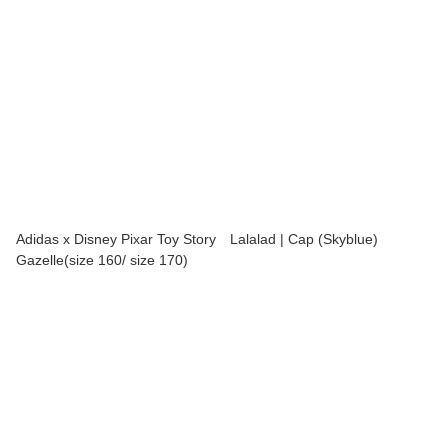
Adidas x Disney Pixar Toy Story
Lalalad | Cap (Skyblue)
Gazelle(size 160/ size 170)