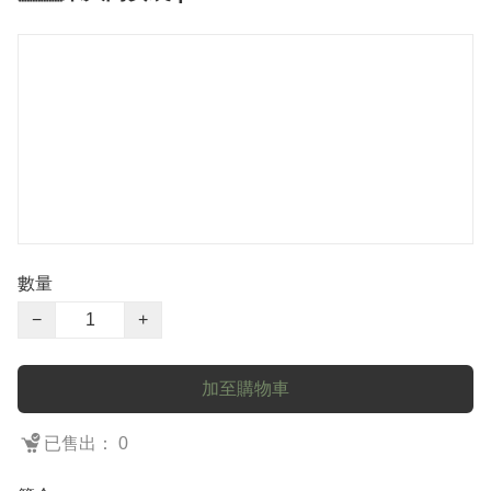
數量
−
+
加至購物車
已售出： 0