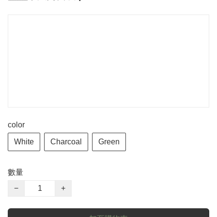
color
White
Charcoal
Green
數量
−
+