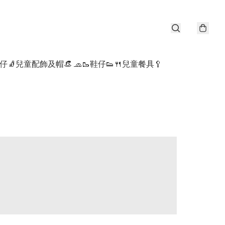
仔🧦
兒童配飾及帽👒 🧢
🥾鞋仔👟
🍴兒童餐具🥄