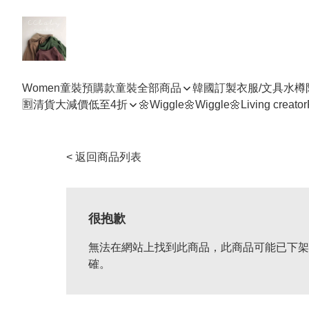
Women
童裝預購款
童裝全部商品
韓國訂製衣服/文具水樽
🈹清貨大減價低至4折
🌼Wiggle🌼Wiggle🌼
Living creator
< 返回商品列表
很抱歉
無法在網站上找到此商品，此商品可能已下架
確。