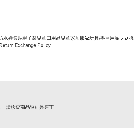
防水姓名貼
親子裝
兒童曰用品
兒童家居服
🚂玩具/學習用品🤹
🧦襪
Return Exchange Policy
。 請檢查商品連結是否正