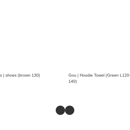
o | shoes (brown 130)
Gou | Hoodie Towel (Green L120
140)