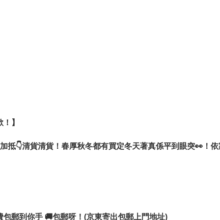
「全線傳圖代購」**服務！

紅推薦的保養品，還是任何想找的韓國商品，都非常歡
盡全力幫你向韓國檔口/官網尋寶、報價！
歡！】

抵👇清貨清貨！春厚秋冬都有買定冬天著真係平到眼突👀！依
運費包郵到你手 🚚包郵呀！(京東寄出包郵上門地址)
