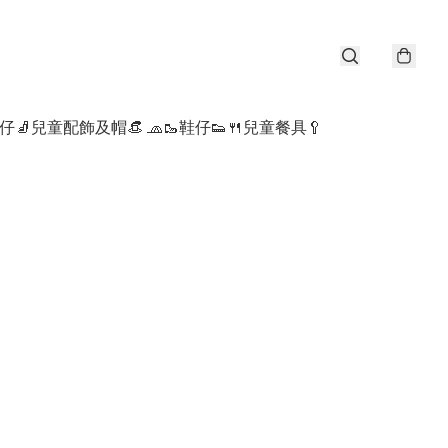
仔🧦
兒童配飾及帽👒 🧢
🥾鞋仔👟
🍴兒童餐具🥄