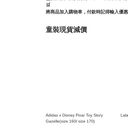
🛒

童裝現貨減價
Adidas x Disney Pixar Toy Story
Lala
Gazelle(size 160/ size 170)