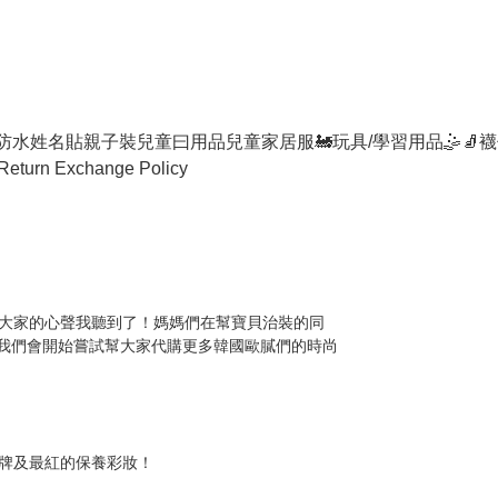
防水姓名貼
親子裝
兒童曰用品
兒童家居服
🚂玩具/學習用品🤹
🧦襪
Return Exchange Policy
大家的心聲我聽到了！媽媽們在幫寶貝治裝的同
我們會開始嘗試幫大家代購更多韓國歐膩們的時尚
牌及最紅的保養彩妝！
