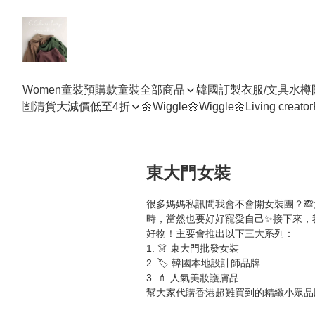
Women
童裝預購款
童裝全部商品
韓國訂製衣服/文具水樽
🈹清貨大減價低至4折
🌼Wiggle🌼Wiggle🌼
Living creator
東大門女裝
很多媽媽私訊問我會不會開女裝團？
時，當然也要好好寵愛自己✨接下來，
好物！主要會推出以下三大系列：

1. 👗 東大門批發女裝

2. 🏷️ 韓國本地設計師品牌

3. 💄 人氣美妝護膚品

幫大家代購香港超難買到的精緻小眾品