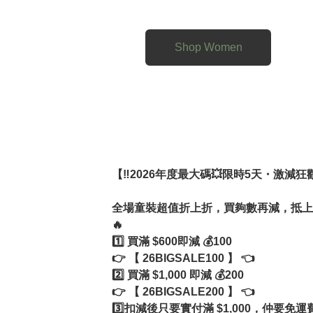
 ✨特別限定：專屬許願池服務✨

除了群組裡上架的商品，我們還開放了**
不管是你在 IG 看到的歐膩穿搭、網
Shop Women
迎直接 Send 圖給我們！ 我們會竭
【‼️2026年度最大碼💥限時5天・激減狂
全場童裝超值折上折，買夠數再減，抵上加
🔥

1️⃣ 買滿 $600即減 💰100 

👉 【 26BIGSALE100 】 👈

2️⃣ 買滿 $1,000 即減 💰200

👉 【 26BIGSALE200 】 👈

3️⃣扣減後只要實付滿 $1,000，仲要免