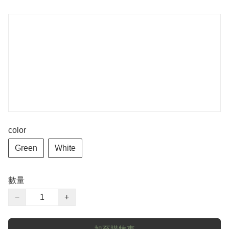
color
Green
White
數量
−
+