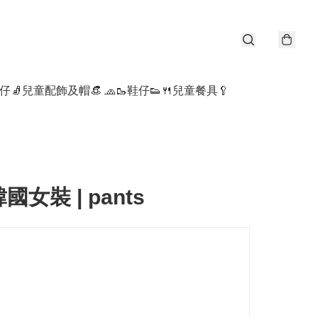
仔🧦
兒童配飾及帽👒 🧢
🥾鞋仔👟
🍴兒童餐具🥄
韓國女裝 | pants