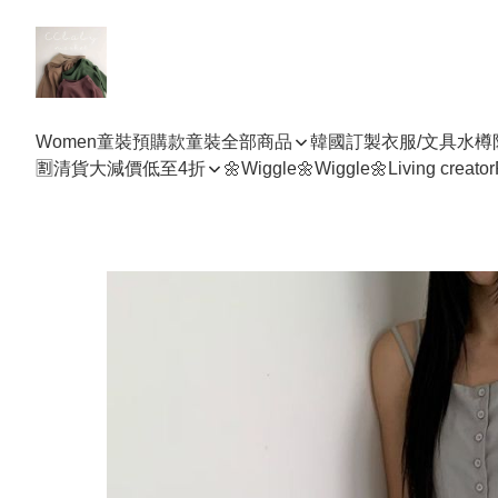
Women
童裝預購款
童裝全部商品
韓國訂製衣服/文具水樽
🈹清貨大減價低至4折
🌼Wiggle🌼Wiggle🌼
Living creator