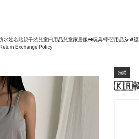
防水姓名貼
親子裝
兒童曰用品
兒童家居服
🚂玩具/學習用品🤹
🧦襪
Return Exchange Policy
預購
🇰🇷