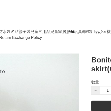
防水姓名貼
親子裝
兒童曰用品
兒童家居服
🚂玩具/學習用品🤹
🧦襪
Return Exchange Policy
Bonit
skirt
數量
−