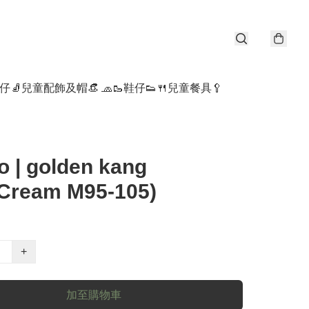
仔🧦
兒童配飾及帽👒 🧢
🥾鞋仔👟
🍴兒童餐具🥄
o | golden kang
(Cream M95-105)
+
加至購物車