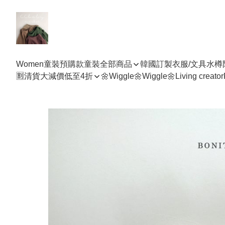
Women
童裝預購款
童裝全部商品
韓國訂製衣服/文具水樽
🈹清貨大減價低至4折
🌼Wiggle🌼Wiggle🌼
Living creator