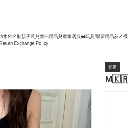
防水姓名貼
親子裝
兒童曰用品
兒童家居服
🚂玩具/學習用品🤹
🧦襪
Return Exchange Policy
預購
M🇰