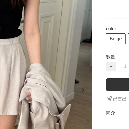
color
Beige
數量
−
已售出：
簡介