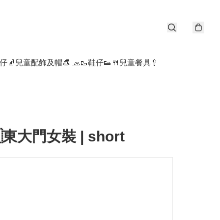
仔🧦
兒童配飾及帽👒 🧢
🥾鞋仔👟
🍴兒童餐具🥄
東大門女裝 | short