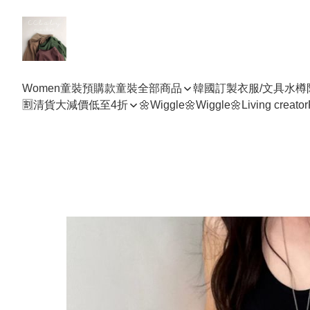
Women
童裝預購款
童裝全部商品
韓國訂製衣服/文具水樽
🈹清貨大減價低至4折
🌼Wiggle🌼Wiggle🌼
Living creator