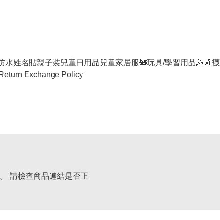
防水姓名貼
親子裝
兒童曰用品
兒童家居服
🚂玩具/學習用品🤹
🧦襪
Return Exchange Policy
。 請檢查商品連結是否正