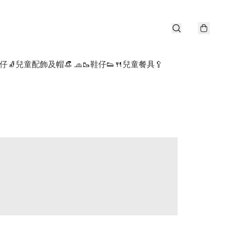
仔🧦
兒童配飾及帽👒 🧢
🥾鞋仔👟
🍴兒童餐具🥄