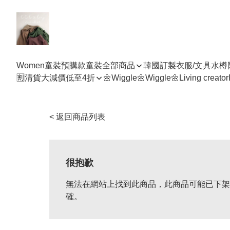
Women
童裝預購款
童裝全部商品
韓國訂製衣服/文具水樽
🈹清貨大減價低至4折
🌼Wiggle🌼Wiggle🌼
Living creator
< 返回商品列表
很抱歉
無法在網站上找到此商品，此商品可能已下架
確。