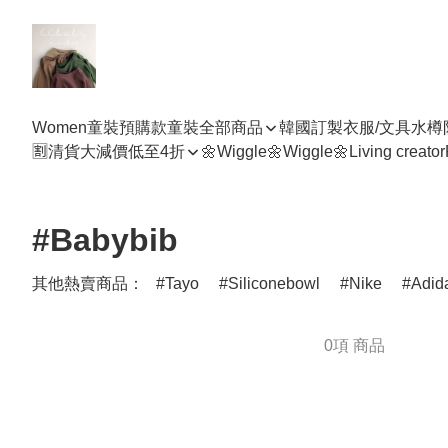
Women
童裝預購款
童裝全部商品
韓國訂製衣服/文具水樽
🈹清貨大減價低至4折
🌼Wiggle🌼Wiggle🌼
Living creator
#Babybib
其他熱賣商品：
Tayo
Siliconebowl
Nike
Adid
0項 商品