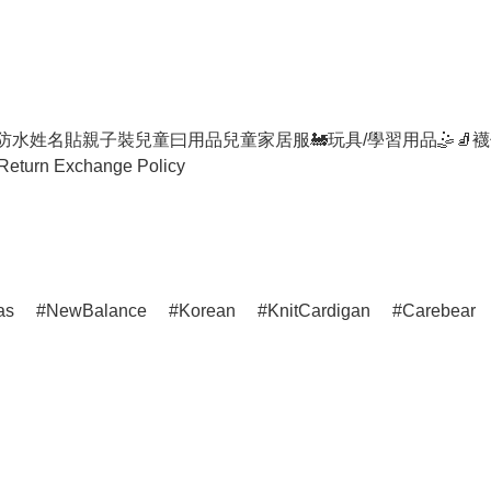
防水姓名貼
親子裝
兒童曰用品
兒童家居服
🚂玩具/學習用品🤹
🧦襪
Return Exchange Policy
as
NewBalance
Korean
KnitCardigan
Carebear