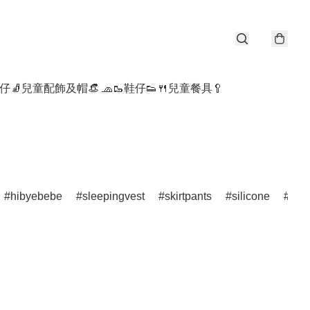
仔🧦
兒童配飾及帽👒 🧢
🥾鞋仔👟
🍴兒童餐具🥄
hibyebebe
sleepingvest
skirtpants
silicone
por