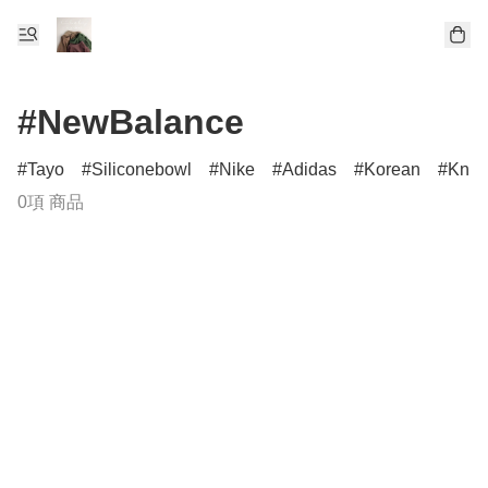
#NewBalance
Tayo
Siliconebowl
Nike
Adidas
Korean
Knit
0項 商品