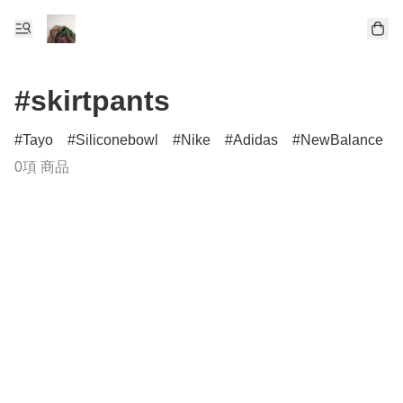
#skirtpants
Tayo
Siliconebowl
Nike
Adidas
NewBalance
0項 商品