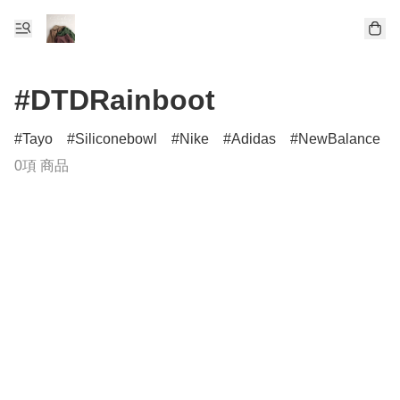
#DTDRainboot
Tayo
Siliconebowl
Nike
Adidas
NewBalance
0項 商品