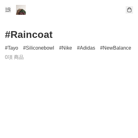
#Raincoat
Tayo
Siliconebowl
Nike
Adidas
NewBalance
0項 商品