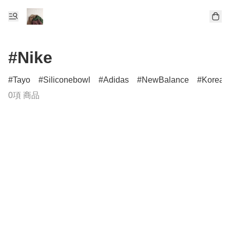
#Nike
Tayo
Siliconebowl
Adidas
NewBalance
Korean
0項 商品