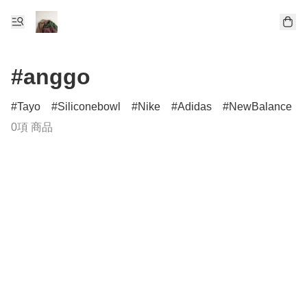
#anggo
Tayo
Siliconebowl
Nike
Adidas
NewBalance
0項 商品